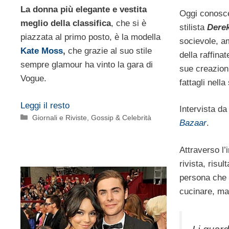
La donna più elegante e vestita
Oggi conosce
meglio della classifica
, che si è
stilista
Dere
piazzata al primo posto, è la modella
socievole, a
Kate Moss
,
che grazie al suo stile
della raffina
sempre glamour ha vinto la gara di
sue creazioni
Vogue.
fattagli nell
Leggi il resto
Intervista da
Categorie
Giornali e Riviste
,
Gossip & Celebrità
Bazaar
.
Attraverso l’i
rivista, risul
persona che
cucinare, ma