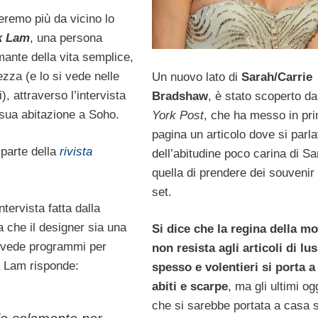
remo più da vicino lo
k Lam
, una persona
mante della vita semplice,
tezza (e lo si vede nelle
Un nuovo lato di
Sarah/Carrie
), attraverso l’intervista
Bradshaw
, è stato scoperto d
a sua abitazione a Soho.
York Post
, che ha messo in pr
pagina un articolo dove si parl
 parte della
rivista
dell’abitudine poco carina di Sa
quella di prendere dei souvenir
set.
ntervista fatta dalla
ta che il designer sia una
Si dice che la regina della m
 vede programmi per
non resista agli articoli di lu
 Lam risponde:
spesso e volentieri si porta a
abiti e scarpe
, ma gli ultimi og
che si sarebbe portata a casa 