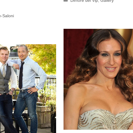
Dimore dei Vip
,
Gallery
e-Saloni