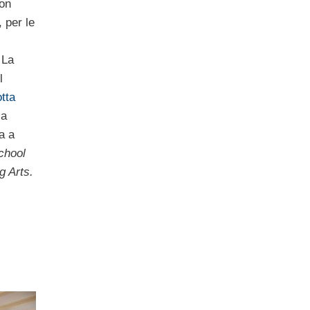
on
 per le
 La
l
tta
la
a a
chool
g Arts.