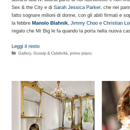
Sex & the City e di
Sarah Jessica Parker
, che nei pan
fatto sognare milioni di donne, con gli abiti firmati e so
la febbre
Manolo Blahnik
,
Jimmy Choo
e
Christian Lo
regalo che Mr Big le fa quando la porta nella nuova c
Leggi il resto
Categorie
Gallery
,
Gossip & Celebrità
,
primo piano