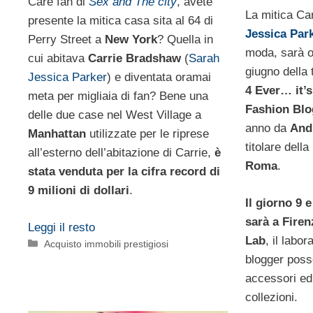
Care fan di
Sex and The city
, avete
La mitica C
presente la mitica casa sita al 64 di
Jessica Par
Perry Street a
New York
? Quella in
moda, sarà os
cui abitava
Carrie Bradshaw
(
Sarah
giugno della 
Jessica Parker
) e diventata oramai
4 Ever… it’
meta per migliaia di fan? Bene una
Fashion Blo
delle due case nel West Village a
anno da
And
Manhattan
utilizzate per le riprese
titolare dell
all’esterno dell’abitazione di Carrie,
è
Roma
.
stata venduta per la cifra record di
9 milioni di dollari
.
Il giorno 9 
sarà a Firen
Leggi il resto
Lab
, il labor
Categorie
Acquisto immobili prestigiosi
blogger poss
accessori ed 
collezioni.