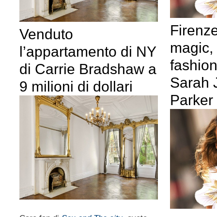
Firenze
Venduto
magic, i
l’appartamento di NY
fashio
di Carrie Bradshaw a
Sarah 
9 milioni di dollari
Parker