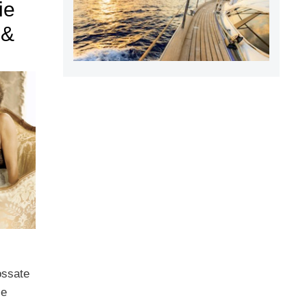
ie
 &
ossate
ie