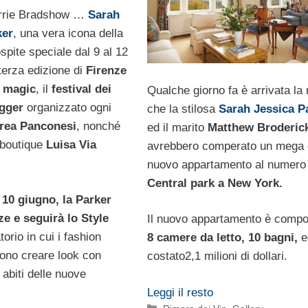
arrie Bradshow …
Sarah
ker
, una vera icona della
pite speciale dal 9 al 12
terza edizione di
Firenze
s magic
, il
festival dei
Qualche giorno fa è arrivata la 
gger
organizzato ogni
che la stilosa
Sarah Jessica P
rea Panconesi
, nonché
ed il marito
Matthew Broderic
a boutique
Luisa Via
avrebbero comperato un mega 
nuovo appartamento al numer
Central park a New York.
e 10 giugno, la Parker
ze e seguirà lo Style
Il nuovo appartamento è compo
atorio in cui i fashion
8 camere da letto, 10 bagni,
e
ono creare look con
costato2,1 milioni di dollari.
abiti delle nuove
Leggi il resto
Categorie