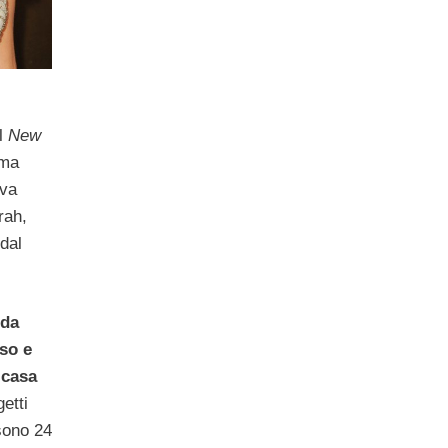
al
New
ima
ava
rah,
 dal
oda
sso e
 casa
getti
sono 24