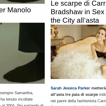
Le scarpe di Carr
per Manolo
Bradshaw in Sex
the City all’asta
Sarah Jessica Parker
metterà
i sempre Samantha,
all’asta tre paia di scarpe
ind
ha tenuto incollate
nei panni della fashionista Carr
o al 2004. Sto parlando di