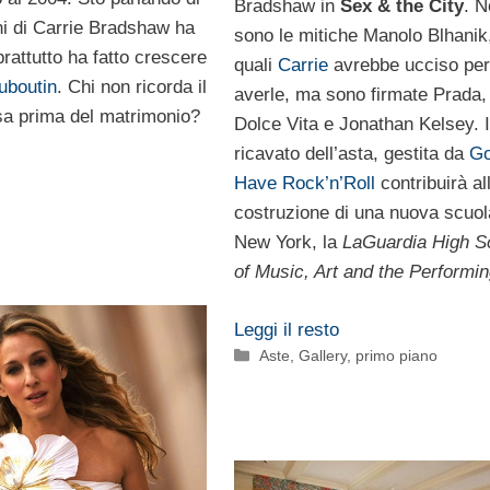
Bradshaw in
Sex & the City
. N
ni di Carrie Bradshaw ha
sono le mitiche Manolo Blhanik,
prattutto ha fatto crescere
quali
Carrie
avrebbe ucciso per
uboutin
. Chi non ricorda il
averle, ma sono firmate Prada,
asa prima del matrimonio?
Dolce Vita e Jonathan Kelsey. I
ricavato dell’asta, gestita da
Go
Have Rock’n’Roll
contribuirà al
costruzione di una nuova scuol
New York, la
LaGuardia High S
of Music, Art and the Performin
Leggi il resto
Categorie
Aste
,
Gallery
,
primo piano