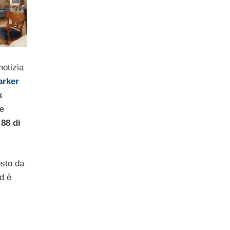
notizia
arker
k
e
o
88 di
sto da
d è