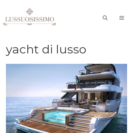
Vai
al
ME
contenuto
yacht di lusso