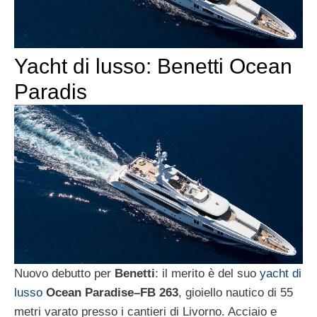
Yacht di lusso: Benetti Ocean
Paradis
Nuovo debutto per
Benetti
: il merito è del suo
yacht di
lusso
Ocean Paradise–FB 263
, gioiello nautico di 55
metri varato presso i cantieri di Livorno. Acciaio e