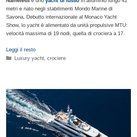
Nameless
è uno
yacht di lusso
in alluminio lungo 41
metri e nato negli stabilimenti Mondo Marine di
Savona. Debutto internazionale al Monaco Yacht
Show, lo yacht è alimentato da unità propulsive MTU:
velocità massima di 19 nodi, quella di crociera a 17.
Leggi il resto
Categorie
Luxury yacht, crociere