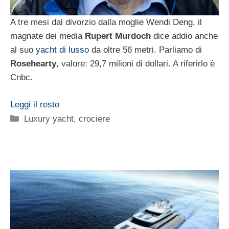
A tre mesi dal divorzio dalla moglie Wendi Deng, il
magnate dei media
Rupert Murdoch
dice addio anche
al suo
yacht di lusso
da oltre 56 metri. Parliamo di
Rosehearty
, valore: 29,7 milioni di dollari. A riferirlo è
Cnbc.
Leggi il resto
Categorie
Luxury yacht, crociere