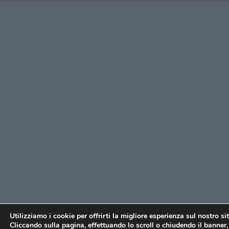
Utilizziamo i cookie per offrirti la migliore esperienza sul nostro si
Cliccando sulla pagina, effettuando lo scroll o chiudendo il banner, 