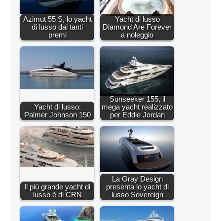
Azimut 55 S, lo yacht
Yacht di lusso
di lusso dai tanti
Diamond Are Forever
premi
a noleggio
Sunseeker 155, il
Yacht di lusso:
mega yacht realizzato
Palmer Johnson 150
per Eddie Jordan
La Gray Design
Il più grande yacht di
presenta lo yacht di
lusso è di CRN
lusso Sovereign