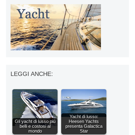
LEGGI ANCHE:
Yacht di lusso:
Gli yacht di lusso più
Heesen Yachts
belli e costosi al
presenta Galactica
mondo
Star