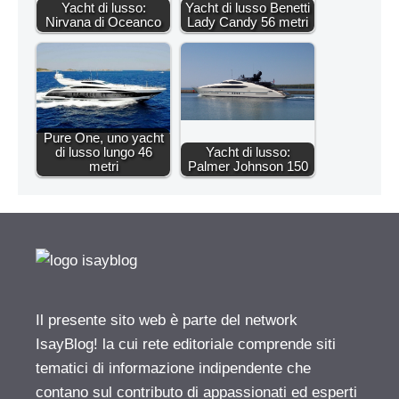
Yacht di lusso:
Yacht di lusso Benetti
Nirvana di Oceanco
Lady Candy 56 metri
Pure One, uno yacht
di lusso lungo 46
Yacht di lusso:
metri
Palmer Johnson 150
Il presente sito web è parte del network
IsayBlog! la cui rete editoriale comprende siti
tematici di informazione indipendente che
contano sul contributo di appassionati ed esperti