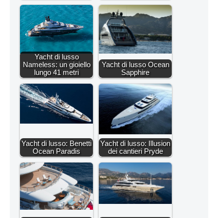
Yacht di lusso
Nameless: un gioiello
Yacht di lusso Ocean
lungo 41 metri
Sapphire
Yacht di lusso: Benetti
Yacht di lusso: Illusion
Ocean Paradis
dei cantieri Pryde