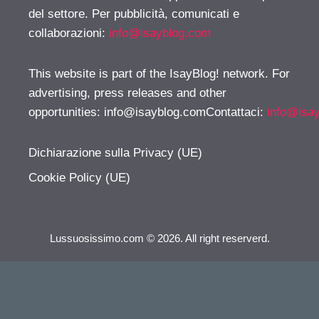
del settore. Per pubblicità, comunicati e
collaborazioni:
info@isayblog.com
This website is part of the IsayBlog! network. For
advertising, press releases and other
opportunities:
info@isayblog.comContattaci
:
info@isa
Dichiarazione sulla Privacy (UE)
Cookie Policy (UE)
Lussuosissimo.com © 2026. All right reserverd.