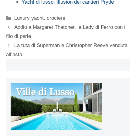
Yacht di lusso: Illusion dei cantieri Pryde
Categorie
Luxury yacht, crociere
Addio a Margaret Thatcher, la Lady di Ferro con il
filo di perle
La tuta di Superman e Christopher Reeve venduta
all’asta