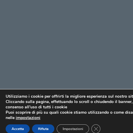
Utilizziamo i cookie per offrirti la migliore esperienza sul nostro si
Cliccando sulla pagina, effettuando lo scroll o chiudendo il banner, 
consenso all’uso di tutti i cookie
Puoi scoprire di più su quali cookie stiamo utilizzando o come disat
nelle
impostazioni
CLOSE GDPR COO
Accetta
Rifiuta
Impostazioni