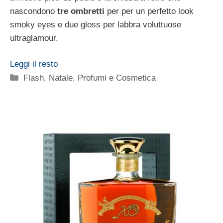
nascondono
tre ombretti
per per un perfetto look
smoky eyes e due gloss per labbra voluttuose
ultraglamour.
Leggi il resto
Categorie
Flash
,
Natale
,
Profumi e Cosmetica