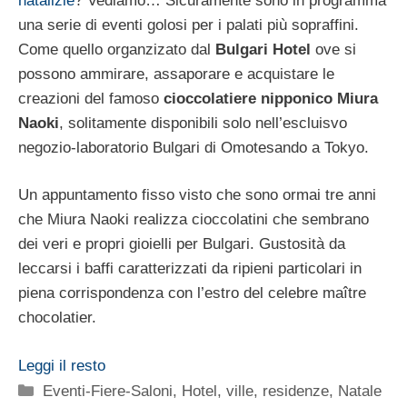
natalizie
? Vediamo… Sicuramente sono in programma
una serie di eventi golosi per i palati più sopraffini.
Come quello organzizato dal
Bulgari Hotel
ove si
possono ammirare, assaporare e acquistare le
creazioni del famoso
cioccolatiere nipponico Miura
Naoki
, solitamente disponibili solo nell’escluisvo
negozio-laboratorio Bulgari di Omotesando a Tokyo.
Un appuntamento fisso visto che sono ormai tre anni
che Miura Naoki realizza cioccolatini che sembrano
dei veri e propri gioielli per Bulgari. Gustosità da
leccarsi i baffi caratterizzati da ripieni particolari in
piena corrispondenza con l’estro del celebre maître
chocolatier.
Leggi il resto
Categorie
Eventi-Fiere-Saloni
,
Hotel, ville, residenze
,
Natale