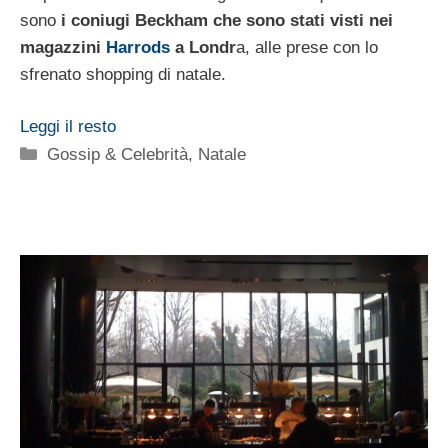
sono
i coniugi Beckham che sono stati visti nei
magazzini
Harrods
a Londr
a, alle prese con lo
sfrenato shopping di natale.
Leggi il resto
Categorie
Gossip & Celebrità
,
Natale