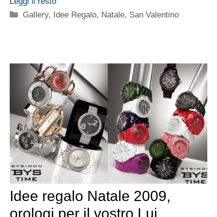
Leggi il resto
Categorie
Gallery
,
Idee Regalo
,
Natale
,
San Valentino
Idee regalo Natale 2009,
orologi per il vostro Lui