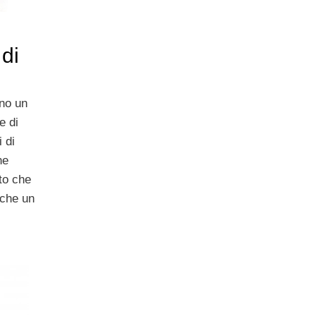
 di
no un
e di
i di
ne
to che
nche un