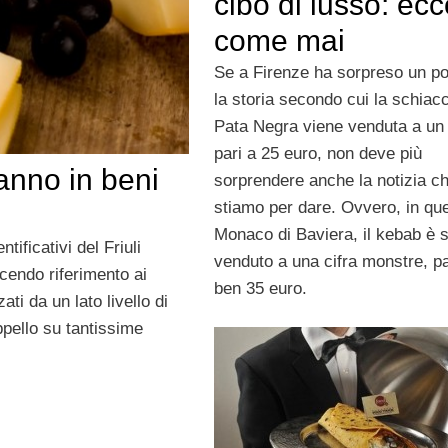
cibo di lusso: ecc
come mai
Se a Firenze ha sorpreso un po’
la storia secondo cui la schiacc
Pata Negra viene venduta a un
pari a 25 euro, non deve più
ranno in beni
sorprendere anche la notizia ch
stiamo per dare. Ovvero, in que
Monaco di Baviera, il kebab è s
tificativi del Friuli
venduto a una cifra monstre, pa
acendo riferimento ai
ben 35 euro.
ti da un lato livello di
pello su tantissime