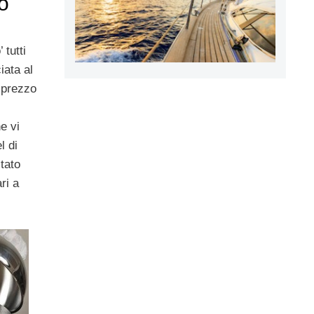
o
 tutti
iata al
 prezzo
e vi
l di
tato
ri a