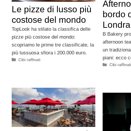
Afterno
Le pizze di lusso più
bordo d
costose del mondo
Londra
TopLook ha stilato la classifica delle
B Bakery pro
pizze più costose del mondo:
afternoon tea
scopriamo le prime tre classificate, la
un tradizion
più lussuosa sfiora i 200.000 euro.
piani: ecco 
Categorie
Cibi raffinati
Categorie
Cibi raffinat