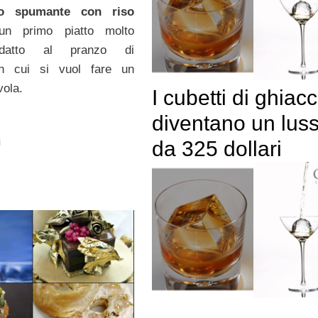
o
spumante con riso
 primo piatto molto
 adatto al pranzo di
in cui si vuol fare un
vola.
I cubetti di ghiacc
diventano un lus
i
da 325 dollari