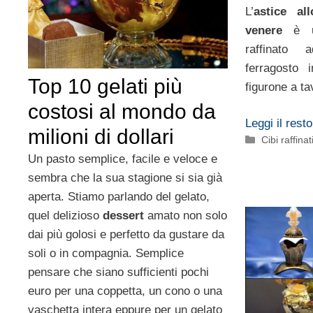
L’
astice all
venere
è un
raffinato
ferragosto 
Top 10 gelati più
figurone a ta
costosi al mondo da
Leggi il resto
milioni di dollari
Categorie
Cibi raffinat
Un pasto semplice, facile e veloce e
sembra che la sua stagione si sia già
aperta. Stiamo parlando del gelato,
quel delizioso
dessert
amato non solo
dai più golosi e perfetto da gustare da
soli o in compagnia. Semplice
pensare che siano sufficienti pochi
euro per una coppetta, un cono o una
vaschetta intera eppure per un gelato