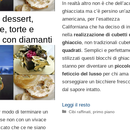
In realtà altro non è che dell’a
ghiacciata ma c’è persino un’a
y dessert,
americana, per l’esattezza
Californiana che ha deciso di in
, torte e
nella
realizzazione di cubetti 
 con diamanti
ghiaccio
, non tradizionali cube
quadrati
. Semplici e perfettam
stilizzati questi blocchi di ghia
stanno per diventare un
piccol
feticcio del lusso
per chi ama
sorseggiare un bicchiere fresc
dal sapore intatto.
Leggi il resto
Categorie
r modo di terminare un
Cibi raffinati
,
primo piano
se non con un vivace
cato che ce ne siano