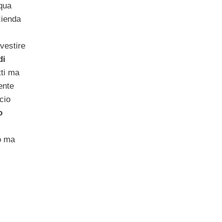
cqua
zienda
vestire
di
tti ma
ente
ccio
o
o ma