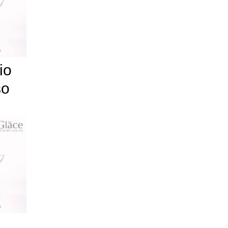
io
so