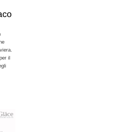
aco
n
che
viera.
er il
gli