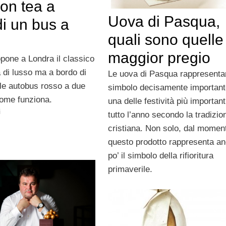
on tea a
Uova di Pasqua,
i un bus a
quali sono quelle
maggior pregio
pone a Londra il classico
 di lusso ma a bordo di
Le uova di Pasqua rappresenta
ale autobus rosso a due
simbolo decisamente important
come funziona.
una delle festività più important
i
tutto l’anno secondo la tradizio
cristiana. Non solo, dal momen
questo prodotto rappresenta a
po’ il simbolo della rifioritura
primaverile.