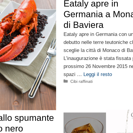
Eataly apre in
Germania a Mon
di Baviera
Eataly apre in Germania con u
debutto nelle terre teutoniche 
sceglie la città di Monaco di Ba
L’inaugurazione è stata fissata p
prossimo 26 Novembre 2015 ne
spazi …
Leggi il resto
Categorie
Cibi raffinati
 allo spumante
o nero