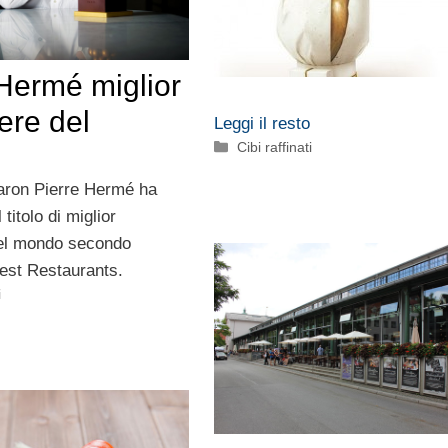
 Hermé miglior
ere del
Leggi il resto
Categorie
Cibi raffinati
caron Pierre Hermé ha
 titolo di miglior
del mondo secondo
est Restaurants.
i