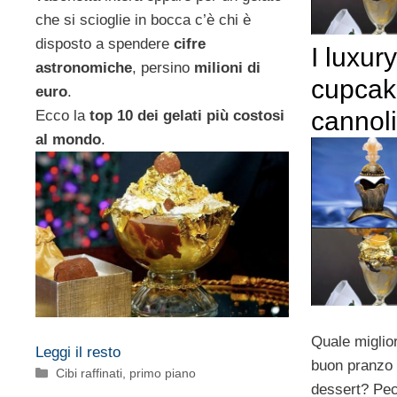
che si scioglie in bocca c’è chi è
disposto a spendere
cifre
I luxur
astronomiche
, persino
milioni di
cupcake
euro
.
cannoli
Ecco la
top 10 dei gelati più costosi
al mondo
.
Quale miglio
Leggi il resto
buon pranzo 
Categorie
Cibi raffinati
,
primo piano
dessert? Pec