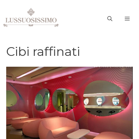
Vai
al
ME
contenuto
Cibi raffinati