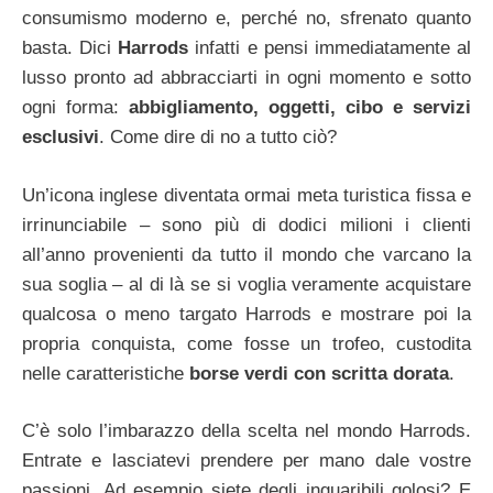
consumismo moderno e, perché no, sfrenato quanto
basta. Dici
Harrods
infatti e pensi immediatamente al
lusso pronto ad abbracciarti in ogni momento e sotto
ogni forma:
abbigliamento, oggetti, cibo e servizi
esclusivi
. Come dire di no a tutto ciò?
Un’icona inglese diventata ormai meta turistica fissa e
irrinunciabile – sono più di dodici milioni i clienti
all’anno provenienti da tutto il mondo che varcano la
sua soglia – al di là se si voglia veramente acquistare
qualcosa o meno targato Harrods e mostrare poi la
propria conquista, come fosse un trofeo, custodita
nelle caratteristiche
borse verdi con scritta dorata
.
C’è solo l’imbarazzo della scelta nel mondo Harrods.
Entrate e lasciatevi prendere per mano dale vostre
passioni. Ad esempio siete degli inguaribili golosi? E