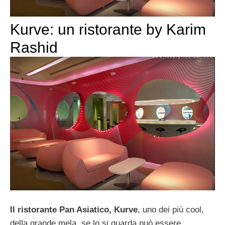
Kurve: un ristorante by Karim
Rashid
Il ristorante Pan Asiatico, Kurve
, uno dei più cool,
della grande mela, se lo si guarda può essere