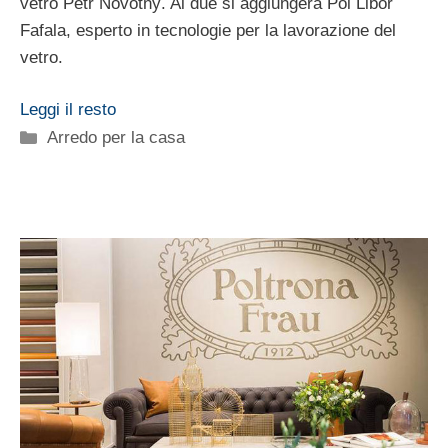
vetro Petr Novotný. Ai due si aggiungerà Poi Libor
Fafala, esperto in tecnologie per la lavorazione del
vetro.
Leggi il resto
Categorie
Arredo per la casa