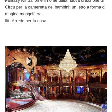
Fantasy Air Ballon è il nome della nuova creazione di
Circu per la cameretta dei bambini: un letto a forma di
magica mongolfiera.
Categorie
Arredo per la casa