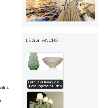
LEGGI ANCHE:
Lalique autunno 2016,
i vasi ispirati all’Eden
nti al
i