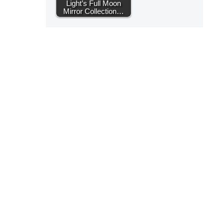
Light’s Full Moon
Mirror Collection…