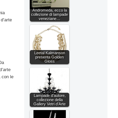
Andromeda, ecco la
hia
collezione di lampade
veneziane…
d’arte
Leetal Kalmanson
presenta Golden
Gloss
 Da
d’arte
a con le
Lampade d'autore,
collezione della
Gallery Vetri d’Arte