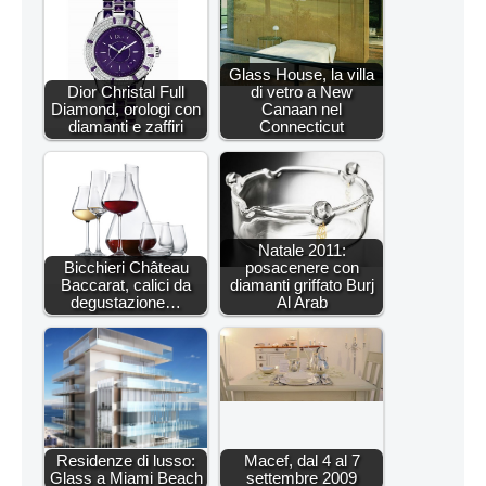
Glass House, la villa
Dior Christal Full
di vetro a New
Diamond, orologi con
Canaan nel
diamanti e zaffiri
Connecticut
Natale 2011:
Bicchieri Château
posacenere con
Baccarat, calici da
diamanti griffato Burj
degustazione…
Al Arab
Residenze di lusso:
Macef, dal 4 al 7
Glass a Miami Beach
settembre 2009