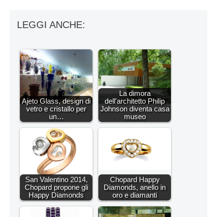
LEGGI ANCHE:
La dimora
Ajeto Glass, design di
dell'architetto Philip
vetro e cristallo per
Johnson diventa casa
un…
museo
San Valentino 2014,
Chopard Happy
Chopard propone gli
Diamonds, anello in
Happy Diamonds
oro e diamanti