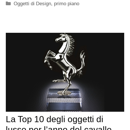
Categorie
Oggetti di Design
,
primo piano
La Top 10 degli oggetti di
lusso per l’anno del cavallo