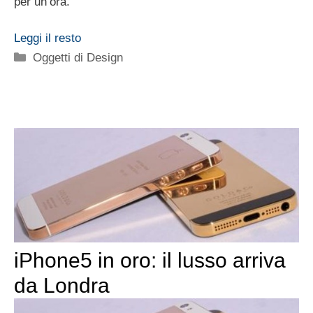
per un’ora.
Leggi il resto
Categorie
Oggetti di Design
iPhone5 in oro: il lusso arriva
da Londra