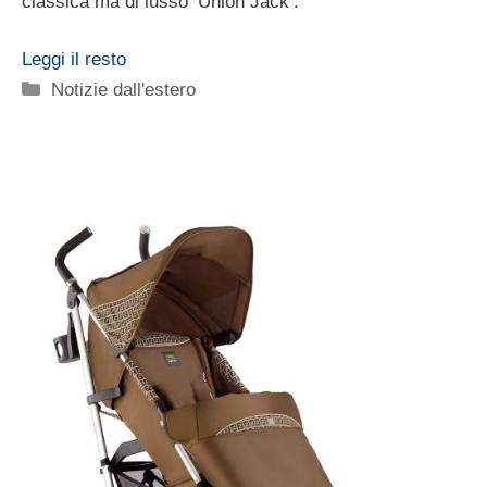
classica ma di lusso ‘Union Jack’.
Leggi il resto
Categorie
Notizie dall'estero