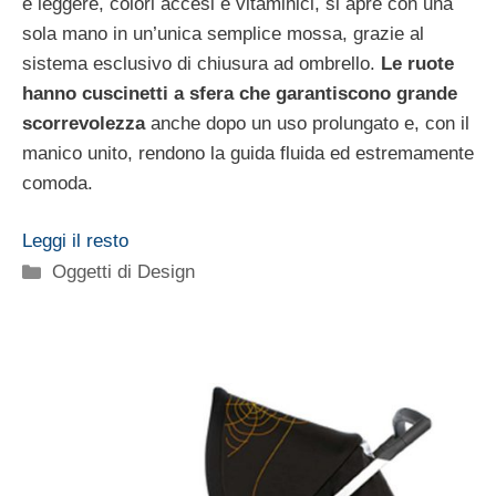
e leggere, colori accesi e vitaminici, si apre con una
sola mano in un’unica semplice mossa, grazie al
sistema esclusivo di chiusura ad ombrello.
Le ruote
hanno cuscinetti a sfera che garantiscono grande
scorrevolezza
anche dopo un uso prolungato e, con il
manico unito, rendono la guida fluida ed estremamente
comoda.
Leggi il resto
Categorie
Oggetti di Design