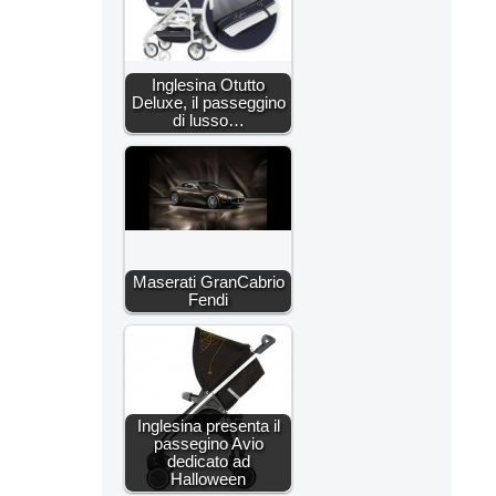
Inglesina Otutto
Deluxe, il passeggino
di lusso…
Maserati GranCabrio
Fendi
Inglesina presenta il
passegino Avio
dedicato ad
Halloween