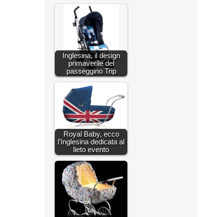
Inglesina, il design
primaverile del
passeggino Trip
Royal Baby, ecco
l'Inglesina dedicata al
lieto evento