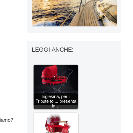
LEGGI ANCHE:
Inglesina, per il
Tribute to ... presenta
la…
liamo?