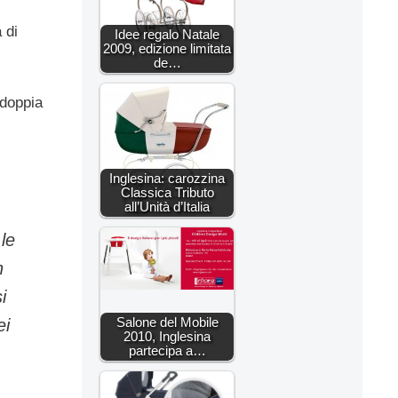
 di
Idee regalo Natale
2009, edizione limitata
de…
 doppia
Inglesina: carozzina
Classica Tributo
all’Unità d’Italia
 le
n
i
Salone del Mobile
ei
2010, Inglesina
partecipa a…