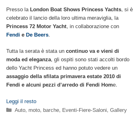
Presso la
London Boat Shows Princess Yachts
, si è
celebrato il lancio della loro ultima meraviglia, la
Princess 72 Motor Yacht
, in collaborazione con
Fendi
e
De Beers
.
Tutta la serata è stata un
continuo va e vieni di
moda ed eleganza
, gli ospiti sono stati accolti bordo
dello Yacht Princess ed hanno potuto vedere un
assaggio della sfilata primavera estate 2010 di
Fendi e alcuni pezzi d’arredo di Fendi Hom
e.
Leggi il resto
Categorie
Auto, moto, barche
,
Eventi-Fiere-Saloni
,
Gallery