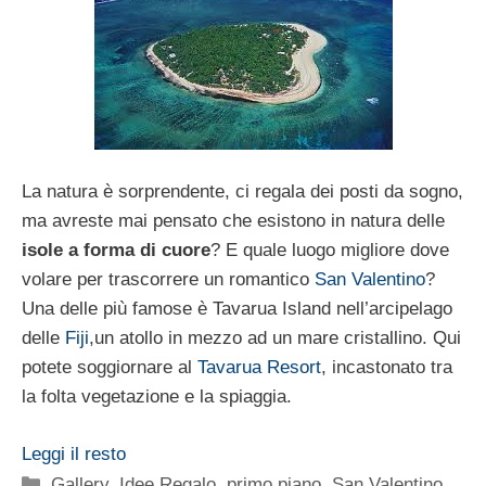
La natura è sorprendente, ci regala dei posti da sogno,
ma avreste mai pensato che esistono in natura delle
isole a forma di cuore
? E quale luogo migliore dove
volare per trascorrere un romantico
San Valentino
?
Una delle più famose è Tavarua Island nell’arcipelago
delle
Fiji
,un atollo in mezzo ad un mare cristallino. Qui
potete soggiornare al
Tavarua Resort
, incastonato tra
la folta vegetazione e la spiaggia.
Leggi il resto
Categorie
Gallery
,
Idee Regalo
,
primo piano
,
San Valentino