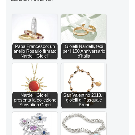
Papa Francesco: un
Gioielli Nardelli, fedi
anello Rosario firmato
per i 150 Anniversario
Nardelli Gioielli
d'Italia
Nardelli Gioielli
San Valentino 2013, i
presenta la collezione
gioielli di Pasquale
Sunsation Capri
Bruni