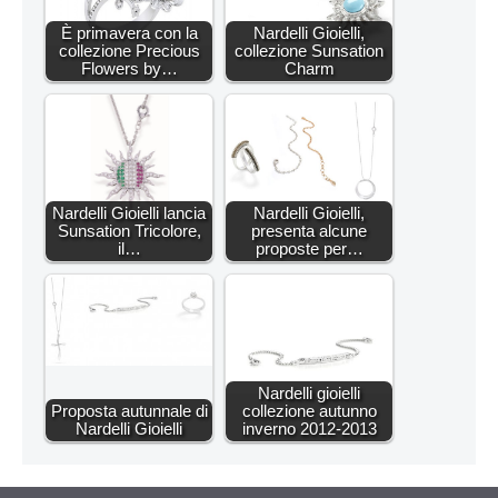
È primavera con la
Nardelli Gioielli,
collezione Precious
collezione Sunsation
Flowers by…
Charm
Nardelli Gioielli lancia
Nardelli Gioielli,
Sunsation Tricolore,
presenta alcune
il…
proposte per…
Nardelli gioielli
Proposta autunnale di
collezione autunno
Nardelli Gioielli
inverno 2012-2013