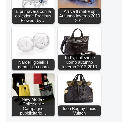
È primavera con la
Arriva Il make up
collezione Precious
Autunno Inverno 2010
Flowers by…
2011
Tod's, collezione
Nardelli gioielli: I
uomo autunno
gemelli da uomo
inverno 2012-2013
New Moda -
Collezioni e
Campagne
Icon Bag by Louis
pubblicitarie…
Vuitton