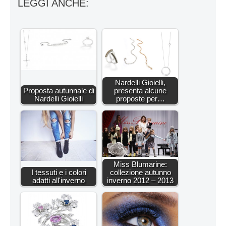
LEGGI ANCHE:
Nardelli Gioielli,
Proposta autunnale di
presenta alcune
Nardelli Gioielli
proposte per…
Miss Blumarine:
I tessuti e i colori
collezione autunno
adatti all'inverno
inverno 2012 – 2013