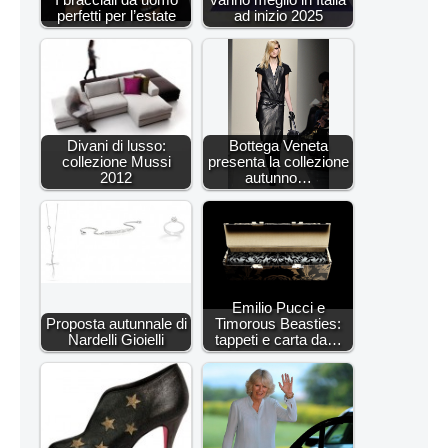
perfetti per l’estate
ad inizio 2025
Divani di lusso:
Bottega Veneta
collezione Mussi
presenta la collezione
2012
autunno…
Emilio Pucci e
Proposta autunnale di
Timorous Beasties:
Nardelli Gioielli
tappeti e carta da…