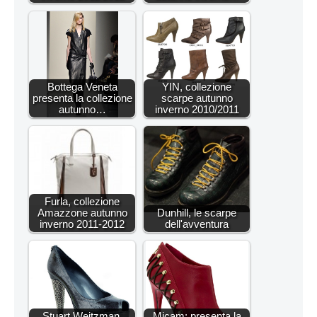
Bottega Veneta
YIN, collezione
presenta la collezione
scarpe autunno
autunno…
inverno 2010/2011
Furla, collezione
Amazzone autunno
Dunhill, le scarpe
inverno 2011-2012
dell'avventura
Stuart Weitzman,
Micam: presenta la