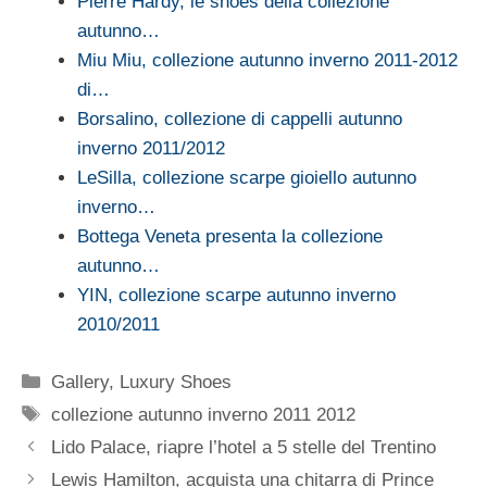
Pierre Hardy, le shoes della collezione
autunno…
Miu Miu, collezione autunno inverno 2011-2012
di…
Borsalino, collezione di cappelli autunno
inverno 2011/2012
LeSilla, collezione scarpe gioiello autunno
inverno…
Bottega Veneta presenta la collezione
autunno…
YIN, collezione scarpe autunno inverno
2010/2011
Categorie
Gallery
,
Luxury Shoes
Tag
collezione autunno inverno 2011 2012
Lido Palace, riapre l’hotel a 5 stelle del Trentino
Lewis Hamilton, acquista una chitarra di Prince