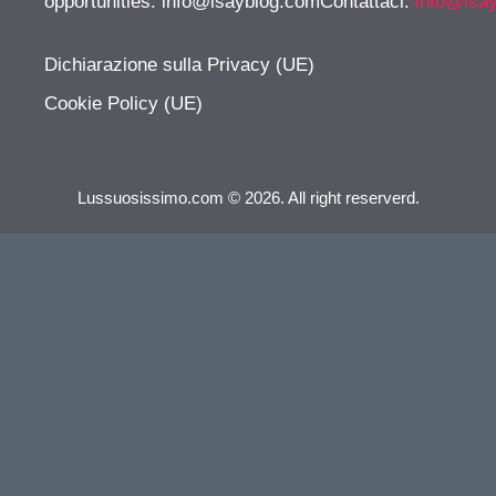
opportunities:
info@isayblog.comContattaci
:
info@isa
Dichiarazione sulla Privacy (UE)
Cookie Policy (UE)
Lussuosissimo.com © 2026. All right reserverd.