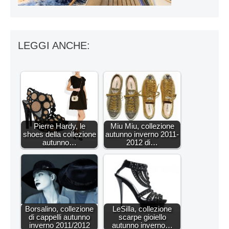
LEGGI ANCHE:
Pierre Hardy, le
Miu Miu, collezione
shoes della collezione
autunno inverno 2011-
autunno…
2012 di…
Borsalino, collezione
LeSilla, collezione
di cappelli autunno
scarpe gioiello
inverno 2011/2012
autunno inverno…