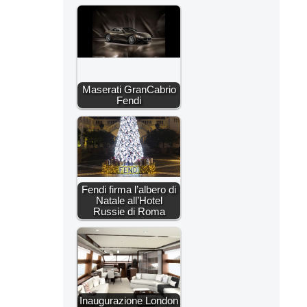
Maserati GranCabrio
Fendi
Fendi firma l’albero di
Natale all’Hotel
Russie di Roma
Inaugurazione London