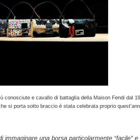
iù conosciute e cavallo di battaglia della Maison Fendi dal 1
e si porta sotto braccio è stata celebrata proprio quest’an
 di immaginare una borsa particolarmente “facile” e