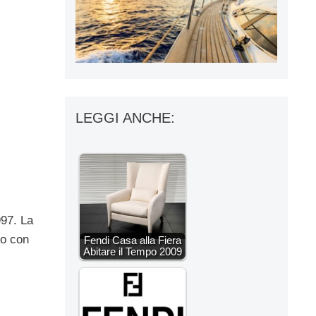
LEGGI ANCHE:
997. La
no con
Fendi Casa alla Fiera
Abitare il Tempo 2009