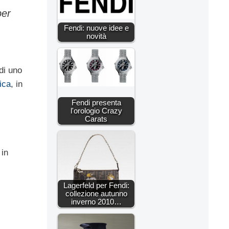
per
Fendi: nuove idee e
novità
di uno
ica
, in
Fendi presenta
l'orologio Crazy
Carats
 in
Lagerfeld per Fendi:
collezione autunno
inverno 2010…