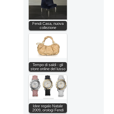
Fendi Casa, nuova
collezione
Tempo di saldi - gli
store online del lusso
Idee regalo Natale
2009, orologi Fendi