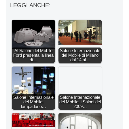
LEGGI ANCHE:
Al Salone del Mobile
Salone Internazionale
Ford presenta la linea
del Mobile di Milano
di…
dal 14 al…
Salone Internazionale
Salone Internazionale
del Mobile:
del Mobile: i Saloni del
lampadario…
2009…