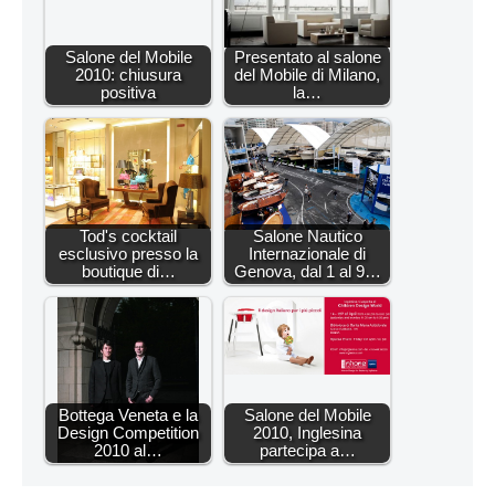
Salone del Mobile
Presentato al salone
2010: chiusura
del Mobile di Milano,
positiva
la…
Tod's cocktail
Salone Nautico
esclusivo presso la
Internazionale di
boutique di…
Genova, dal 1 al 9…
Bottega Veneta e la
Salone del Mobile
Design Competition
2010, Inglesina
2010 al…
partecipa a…