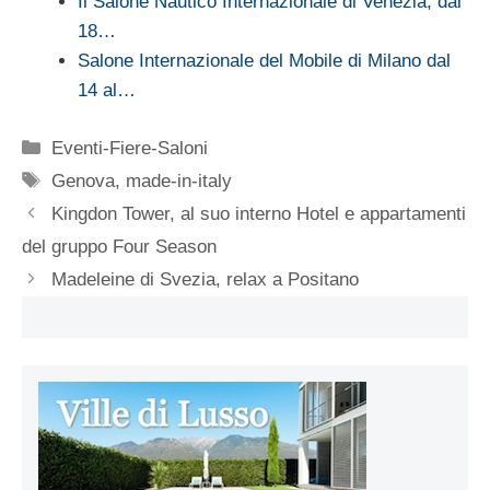
Il Salone Nautico Internazionale di Venezia, dal
18…
Salone Internazionale del Mobile di Milano dal
14 al…
Categorie
Eventi-Fiere-Saloni
Tag
Genova
,
made-in-italy
Kingdon Tower, al suo interno Hotel e appartamenti
del gruppo Four Season
Madeleine di Svezia, relax a Positano