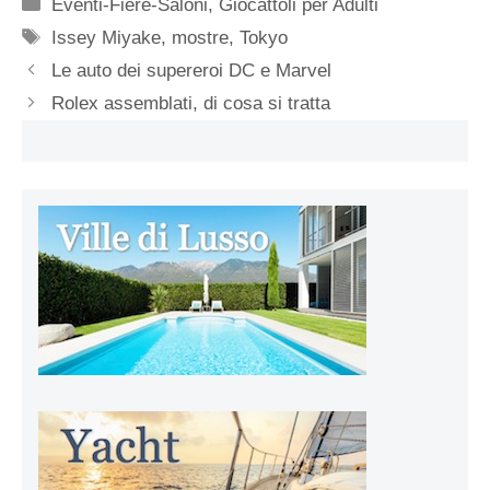
Categorie
Eventi-Fiere-Saloni
,
Giocattoli per Adulti
Tag
Issey Miyake
,
mostre
,
Tokyo
Le auto dei supereroi DC e Marvel
Rolex assemblati, di cosa si tratta