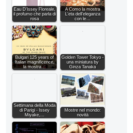
Eau D'Issey Floreale,
A Como la mostra
il profumo che parla di
L'eta dell'eleganza
rosa
con le…
Bulgari 125 years of
Golden Tower Tokyo -
Italian magnificence,
una miniatura by
la mostra…
Ginza Tanaka
Settimana della Moda
di Parigi - Issey
Mostre nel mondo:
Miyake,…
novità