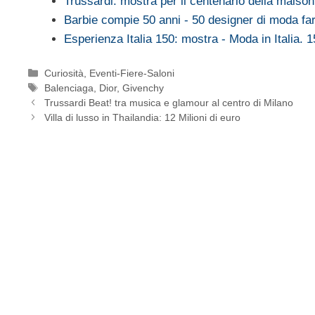
Trussardi: mostra per il centenario della maison
Barbie compie 50 anni - 50 designer di moda f
Esperienza Italia 150: mostra - Moda in Italia.
Categorie
Curiosità
,
Eventi-Fiere-Saloni
Tag
Balenciaga
,
Dior
,
Givenchy
Trussardi Beat! tra musica e glamour al centro di Milano
Villa di lusso in Thailandia: 12 Milioni di euro