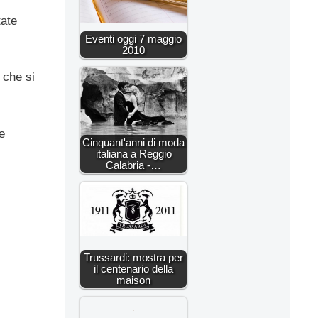
tate
Eventi oggi 7 maggio
2010
 che si
e
Cinquant'anni di moda
italiana a Reggio
Calabria -…
Trussardi: mostra per
il centenario della
maison