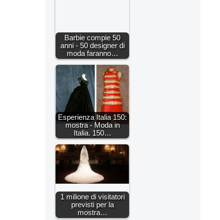
Barbie compie 50
anni - 50 designer di
moda faranno…
Esperienza Italia 150:
mostra - Moda in
Italia. 150…
1 milione di visitatori
previsti per la
mostra…