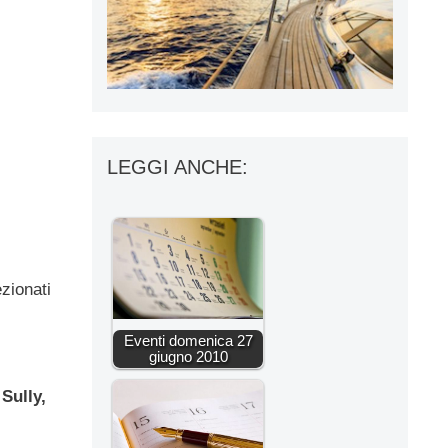
LEGGI ANCHE:
ezionati
Eventi domenica 27
giugno 2010
e
Sully,