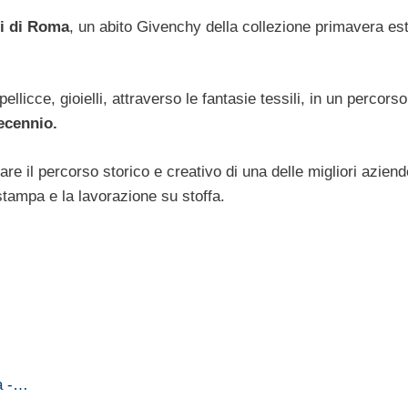
li di Roma
, un abito Givenchy della collezione primavera es
licce, gioielli, attraverso le fantasie tessili, in un percorso
ecennio.
eare il percorso storico e creativo di una delle migliori aziend
stampa e la lavorazione su stoffa.
ia -…