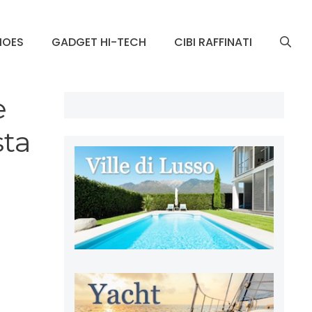
HOES
GADGET HI-TECH
CIBI RAFFINATI
e
sta