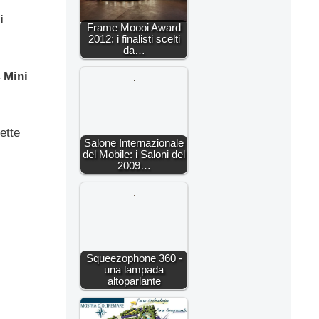
i
Frame Moooi Award
2012: i finalisti scelti
da…
 Mini
mette
Salone Internazionale
del Mobile: i Saloni del
2009…
Squeezophone 360 -
una lampada
altoparlante