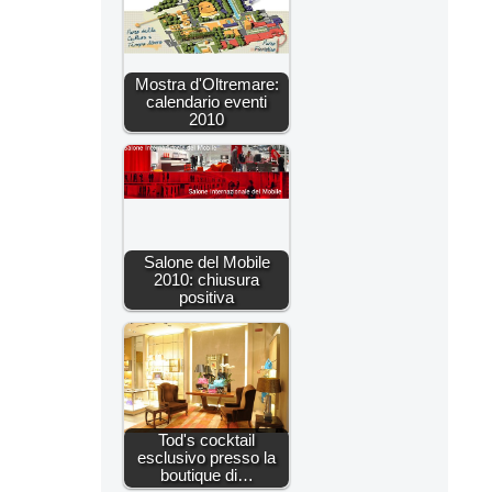
Mostra d'Oltremare:
calendario eventi
2010
Salone del Mobile
2010: chiusura
positiva
Tod's cocktail
esclusivo presso la
boutique di…