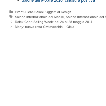
Salone del Mobile 2010: chiusura positiva
Categorie
Eventi-Fiere-Saloni
,
Oggetti di Design
Tag
Salone Internazionale del Mobile
,
Salone Internazionale del 
Rolex Capri Sailing Week: dal 24 al 28 maggio 2011
Moby: nuova rotta Civitavecchia – Olbia