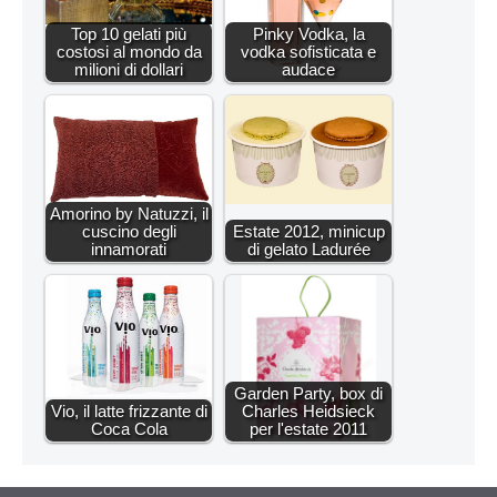
Top 10 gelati più
Pinky Vodka, la
costosi al mondo da
vodka sofisticata e
milioni di dollari
audace
Amorino by Natuzzi, il
cuscino degli
Estate 2012, minicup
innamorati
di gelato Ladurée
Garden Party, box di
Vio, il latte frizzante di
Charles Heidsieck
Coca Cola
per l'estate 2011