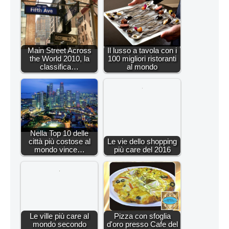
Main Street Across
Il lusso a tavola con i
the World 2010, la
100 migliori ristoranti
classifica…
al mondo
Nella Top 10 delle
città più costose al
Le vie dello shopping
mondo vince…
più care del 2016
Le ville più care al
Pizza con sfoglia
mondo secondo
d'oro presso Cafe del