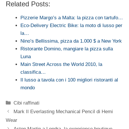
Related Posts:
Pizzerie Margo’s a Malta: la pizza con tartufo…
Eco-Delivery Electric Bike: la moto di lusso per
la…
Nino’s Bellissima, pizza da 1.000 $ a New York
Ristorante Domino, mangiare la pizza sulla
Luna
Main Street Across the World 2010, la
classifica…
Il lusso a tavola con i 100 migliori ristoranti al
mondo
Categorie
Cibi raffinati
Mark II Everlasting Mechanical Pencil di Hemi
Wear
Aston Martin a Londra, la experience boutique