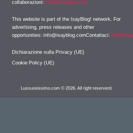
collaborazioni:
info@isayblog.com
This website is part of the IsayBlog! network. For
advertising, press releases and other
opportunities:
info@isayblog.comContattaci
:
info@isa
Dichiarazione sulla Privacy (UE)
Cookie Policy (UE)
Lussuosissimo.com © 2026. All right reserverd.