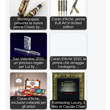
Montegrappa:
Caran d'Ache, penne
presenta la nuova
Kufi Art in limited
penna Chaos by…
edition
San Valentino 2010,
Caran d’Ache 1010, la
un prezioso regalo
penna che omaggia
per Lui by…
l'orologeria…
Caran d’Ache,
esclusivi cofanetti per
Everlasting Luxury, il
gli artisti
libro di Claudia Chiari