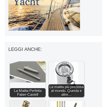
LEGGI ANCHE:
La matita più preziosa
La Matita Perfetta
al mondo. Questa e
Faber-Castell
altre…