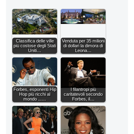
Classifica delle ville
Venduta per 35 milioni
più costose degli Stati
di dollari la dimora di
Uniti…
Leona…
Forbes, esponenti Hip
I filantropi più
Hop più ricchi al
caritatevoli secondo
mondo ...…
Forbes, il…