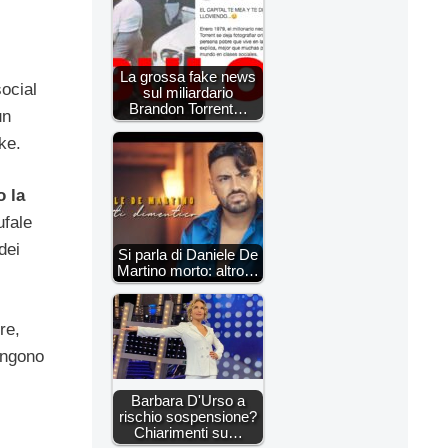
La grossa fake news
social
sul miliardario
Brandon Torrent…
un
ake.
o la
ufale
dei
Si parla di Daniele De
Martino morto: altro…
re,
engono
Barbara D'Urso a
rischio sospensione?
Chiarimenti su…