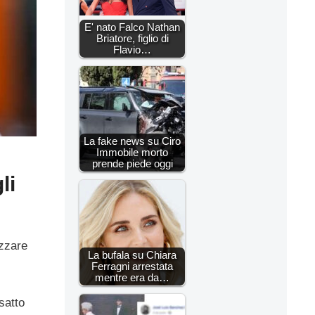
E' nato Falco Nathan
Briatore, figlio di
Flavio…
La fake news su Ciro
Immobile morto
prende piede oggi
li
izzare
La bufala su Chiara
Ferragni arrestata
mentre era da…
satto