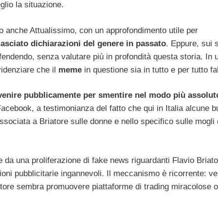
lio la situazione.
to anche Attualissimo, con un approfondimento utile per
lasciato dichiarazioni del genere in passato
. Eppure, sui 
fendendo, senza valutare più in profondità questa storia. In 
idenziare che il
meme
in questione sia in tutto e per tutto f
venire pubblicamente per smentire nel modo più assolut
Facebook, a testimonianza del fatto che qui in Italia alcune b
ssociata a Briatore sulle donne e nello specifico sulle mogli 
e da una proliferazione di fake news riguardanti Flavio Briato
ioni pubblicitarie ingannevoli. Il meccanismo è ricorrente: v
nditore sembra promuovere piattaforme di trading miracolose o