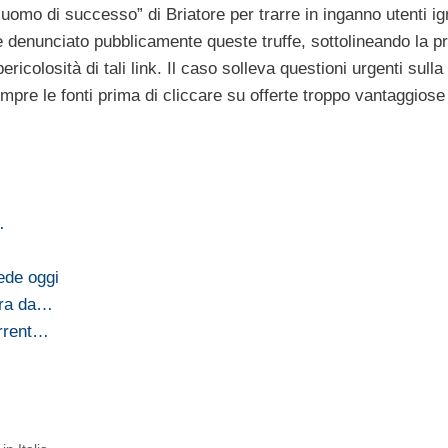
“uomo di successo” di Briatore per trarre in inganno utenti ig
e denunciato pubblicamente queste truffe, sottolineando la p
ericolosità di tali link. Il caso solleva questioni urgenti sulla
empre le fonti prima di cliccare su offerte troppo vantaggiose
…
ede oggi
era da…
orrent…