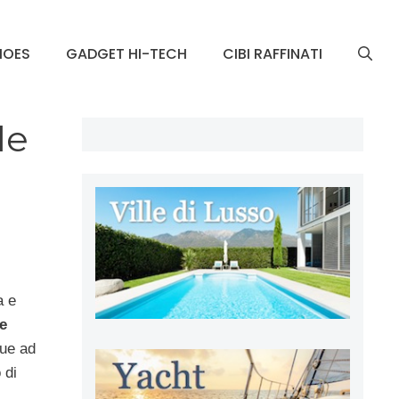
HOES
GADGET HI-TECH
CIBI RAFFINATI
le
a e
le
que ad
 di