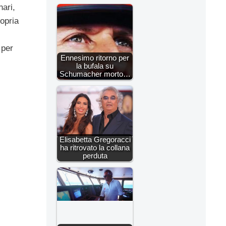
nari,
ropria
 per
Ennesimo ritorno per
la bufala su
Schumacher morto…
Elisabetta Gregoracci
ha ritrovato la collana
perduta