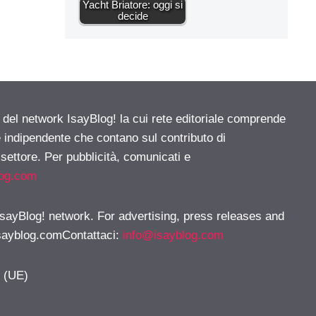
Yacht Briatore: oggi si
decide
e del network IsayBlog! la cui rete editoriale comprende
e indipendente che contano sul contributo di
 settore. Per pubblicità, comunicati e
log.com
 IsayBlog! network. For advertising, press releases and
sayblog.comContattaci
:
info@isayblog.com
y (UE)