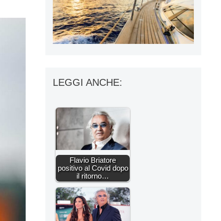
LEGGI ANCHE:
Flavio Briatore
positivo al Covid dopo
il ritorno…