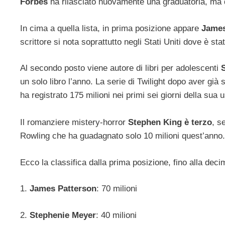
Forbes
ha rilasciato nuovamente una graduatoria, ma 
In cima a quella lista, in prima posizione appare
James
scrittore si nota soprattutto negli Stati Uniti dove è sta
Al secondo posto viene autore di libri per adolescenti
un solo libro l’anno. La serie di Twilight dopo aver già
ha registrato 175 milioni nei primi sei giorni della sua u
Il romanziere mistery-horror
Stephen King è terzo
, s
Rowling che ha guadagnato solo 10 milioni quest’anno.
Ecco la classifica dalla prima posizione, fino alla deci
1.
James Patterson
: 70 milioni
2.
Stephenie Meyer
: 40 milioni