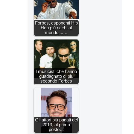
Forbes, esponenti Hip
Hop più ricchi al
mondo ...…
I musicisti che hanno
guadagnato di più
secondo Forbes
Gli attori più pagati del
2013, al primo
posto…