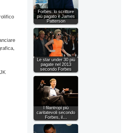
Forbes: lo scrittore
più pagato è James
olifico
Patterson
anciare
rafica,
Le star under 30 più
pagate nel 2013
secondo Forbes
 JK
I filantropi più
caritatevoli secondo
Forbes, il…