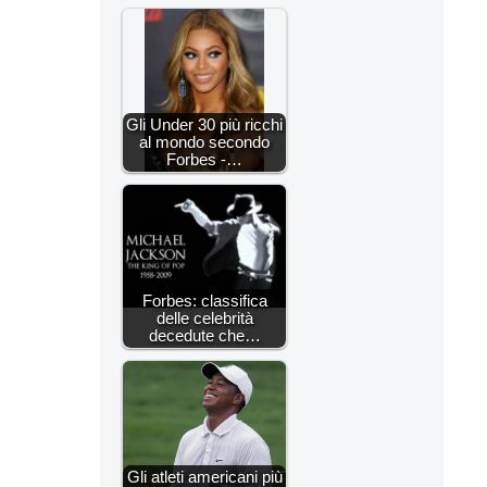
Gli Under 30 più ricchi
al mondo secondo
Forbes -…
Forbes: classifica
delle celebrità
decedute che…
Gli atleti americani più