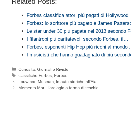
Related Posts:
Forbes classifica attori più pagati di Hollywood
Forbes: lo scrittore più pagato è James Patters
Le star under 30 più pagate nel 2013 secondo 
I filantropi più caritatevoli secondo Forbes, il…
Forbes, esponenti Hip Hop più ricchi al mondo 
I musicisti che hanno guadagnato di più secon
Categorie
Curiosità
,
Giornali e Riviste
Tag
classifiche Forbes
,
Forbes
Louwman Museum, le auto storiche all’Aia
Memento Mori: l’orologio a forma di teschio