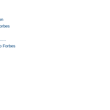
on
Forbes
...…
do Forbes