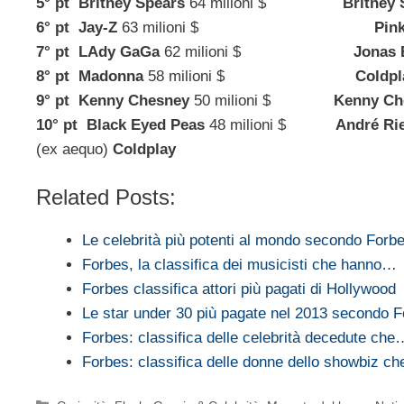
5° pt Britney Spears
64 milioni $
Britney 
6° pt Jay-Z
63 milioni $
Pin
7° pt LAdy GaGa
62 milioni $
Jonas 
8° pt Madonna
58 milioni $
Coldpl
9° pt Kenny Chesney
50 milioni $
Kenny Ch
10° pt Black Eyed Peas
48 milioni $
André Ri
(ex aequo)
Coldplay
Related Posts:
Le celebrità più potenti al mondo secondo Forb
Forbes, la classifica dei musicisti che hanno…
Forbes classifica attori più pagati di Hollywood
Le star under 30 più pagate nel 2013 secondo 
Forbes: classifica delle celebrità decedute che
Forbes: classifica delle donne dello showbiz c