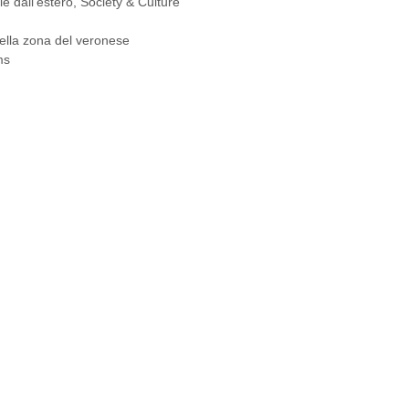
ie dall'estero
,
Society & Culture
nella zona del veronese
ms