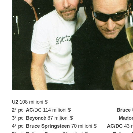
U2
108 milioni $
2° pt
AC
/DC 114 milioni $
Bruce 
3° pt
Beyoncé
87 milioni $
Mado
4° pt
Bruce Springsteen
70 milioni $
AC/DC
43 m