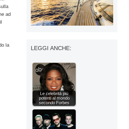
sulla
me ad
l
do la
LEGGI ANCHE:
i $
Le celebrità più
potenti al mondo
secondo Forbes