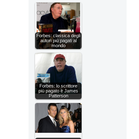
Forbes: classica degli
autori più pagati al
mondo
Forbes: lo scrittore
più pagato è James
Patterson