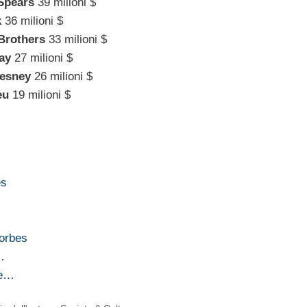
Spears
39 milioni $
k
36 milioni $
Brothers
33 milioni $
ay
27 milioni $
esney
26 milioni $
eu
19 milioni $
es
Forbes
…
he…