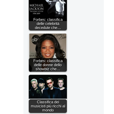
Forbes: classifica
delle celebrità
decedute che…
Forbes: classifica
delle donne dello
showbiz che…
Classifica dei
musicisti più ricchi al
mondo