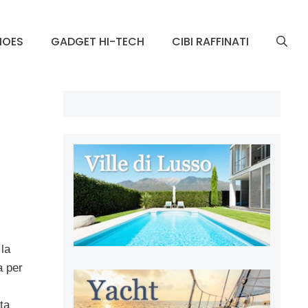
HOES
GADGET HI-TECH
CIBI RAFFINATI
 la
a per
ta