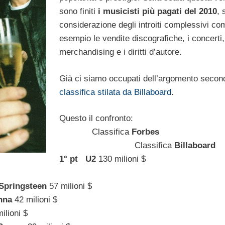
sono finiti
i musicisti più pagati del 2010
, 
considerazione degli introiti complessivi co
esempio le vendite discografiche, i concerti,i
merchandising e i diritti d’autore.
Già ci siamo occupati dell’argomento secon
classifica stilata da Billaboard
.
Questo il confronto:
Classifica
Forbes
Classifica
Billaboard
1° pt
U2
130 milion
Springsteen
57 milioni $
nna
42 milioni $
ilioni $