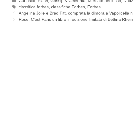
Categorie
Curiosità
,
Flash
,
Gossip & Celebrità
,
Mercato del lusso
,
Notiz
Tag
classifica forbes
,
classifiche Forbes
,
Forbes
Angelina Jolie e Brad Pitt, comprata la dimora a Vapolicella 
Rose, C’est Paris un libro in edizione limitata di Bettina Rhei