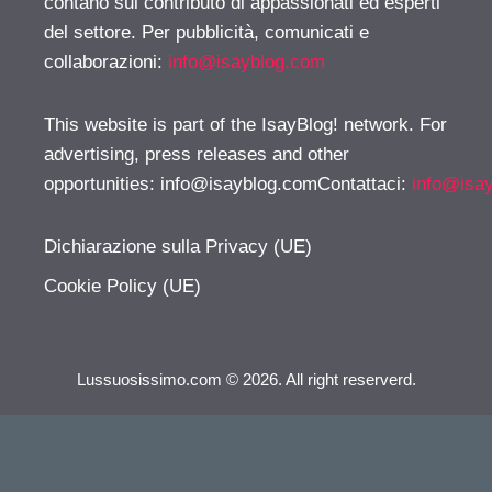
contano sul contributo di appassionati ed esperti
del settore. Per pubblicità, comunicati e
collaborazioni:
info@isayblog.com
This website is part of the IsayBlog! network. For
advertising, press releases and other
opportunities:
info@isayblog.comContattaci
:
info@isa
Dichiarazione sulla Privacy (UE)
Cookie Policy (UE)
Lussuosissimo.com © 2026. All right reserverd.