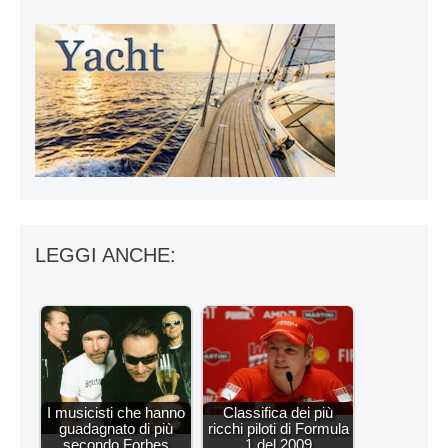
LEGGI ANCHE:
I musicisti che hanno
Classifica dei più
guadagnato di più
ricchi piloti di Formula
secondo Forbes
1 del 2009