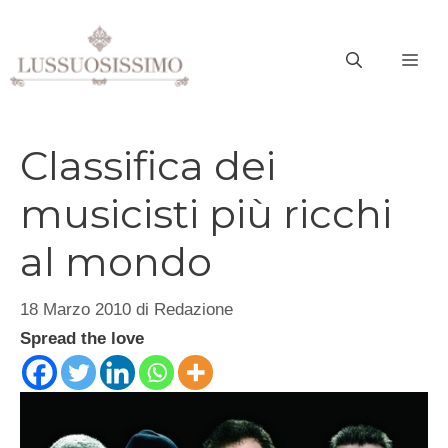
Vai
al
ME
contenuto
Classifica dei
musicisti più ricchi
al mondo
18 Marzo 2010
di
Redazione
Spread the love