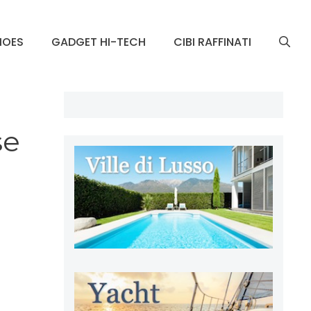
HOES
GADGET HI-TECH
CIBI RAFFINATI
se