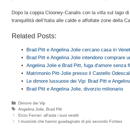
Dopo la coppia Clooney-Canalis con la villa sul lago di
tranquillità dell’Italia alle calde e affollate zone della Ca
Related Posts:
Brad Pitt e Angelina Jolie cercano casa in Vene
Brad Pitt e Angelina Jolie intendono comprare
Angelina Jolie e Brad Pitt, fuga d'amore senza fi
Matrimonio Pitt-Jolie presso il Castello Odesc
Le dimore lussuose dei Vip: Brad Pitt e Angelina
Brad Pitt e Angelina Jolie, divorzio milionario
Categorie
Dimore dei Vip
Tag
Angelina Jolie
,
Brad Pitt
Enzo Ferrari: all’asta i suoi vestiti
I musicisti che hanno guadagnato di più secondo Forbes