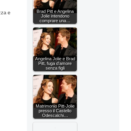
Brad Pitt e Angelina
zza e
Jolie intendono
comprare una…
Angelina Jolie e Brad
Pitt, fuga d'amore
senza figli
Matrimonio Pitt-Jolie
presso il Castello
Odescalchi…