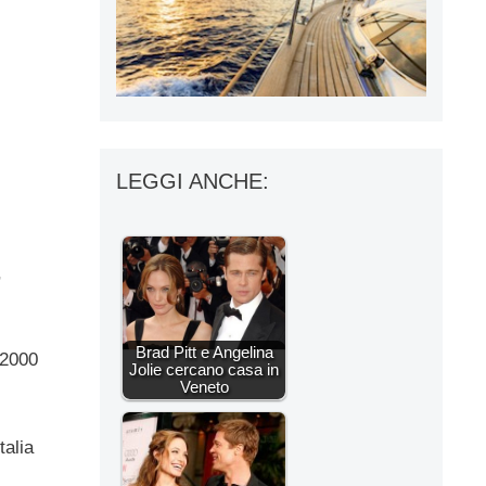
LEGGI ANCHE:
,
Brad Pitt e Angelina
 2000
Jolie cercano casa in
Veneto
talia