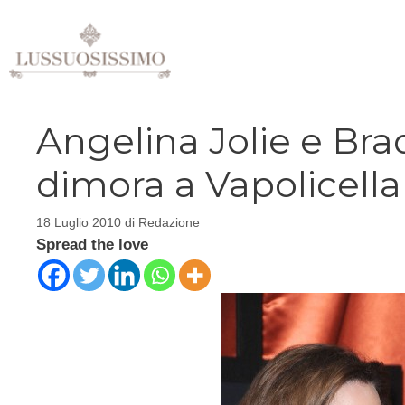
Vai
al
contenuto
Angelina Jolie e Bra
dimora a Vapolicella
18 Luglio 2010
di
Redazione
Spread the love