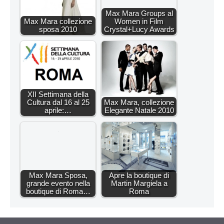
Max Mara Groups al
Max Mara collezione
Women in Film
sposa 2010
Crystal+Lucy Awards
XII Settimana della
Cultura dal 16 al 25
Max Mara, collezione
aprile:…
Elegante Natale 2010
Max Mara Sposa,
Apre la boutique di
grande evento nella
Martin Margiela a
boutique di Roma…
Roma