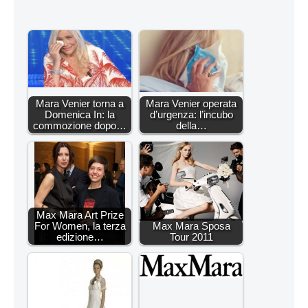
Mara Venier torna a
Mara Venier operata
Domenica In: la
d’urgenza: l’incubo
commozione dopo…
della…
Max Mara Art Prize
For Women, la terza
Max Mara Sposa
edizione…
Tour 2011