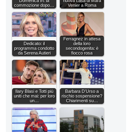
Domenica In: la
nuova casa di Mara
commozione dopo…
Venier a Roma
Ferragnez in attesa
Dedicato: il
della loro
programma condotto
secondogenita: è
da Serena Autieri
fiocco rosa
Ilary Blasi e Totti più
Barbara D'Urso a
uniti che mai: per loro
rischio sospensione?
un…
Chiarimenti su…