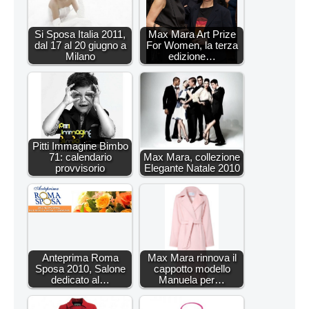
Si Sposa Italia 2011,
Max Mara Art Prize
dal 17 al 20 giugno a
For Women, la terza
Milano
edizione…
Pitti Immagine Bimbo
71: calendario
Max Mara, collezione
provvisorio
Elegante Natale 2010
Anteprima Roma
Max Mara rinnova il
Sposa 2010, Salone
cappotto modello
dedicato al…
Manuela per…