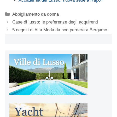
Accademia del Lusso, nuova sede a Napoli
Categorie
Abbigliamento da donna
Case di lusso: le preferenze degli acquirenti
5 negozi di Alta Moda da non perdere a Bergamo