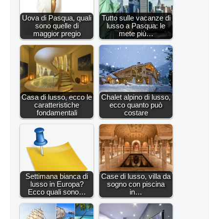
Uova di Pasqua, quali
Tutto sulle vacanze di
sono quelle di
lusso a Pasqua: le
maggior pregio
mete più…
Casa di lusso, ecco le
Chalet alpino di lusso,
caratteristiche
ecco quanto può
fondamentali
costare
Settimana bianca di
Case di lusso, villa da
lusso in Europa?
sogno con piscina
Ecco quali sono…
in…