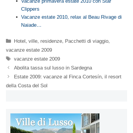
Vacanze primavera estate 2010 con Star
Clippers
Vacanze estate 2010, relax al Beau Rivage di
Naiade…
Categorie
Hotel, ville, residenze
,
Pacchetti di viaggio
,
vacanze estate 2009
Tag
vacanze estate 2009
Abolita tassa sul lusso in Sardegna
Estate 2009: vacanze al Finca Cortesín, il resort
della Costa del Sol