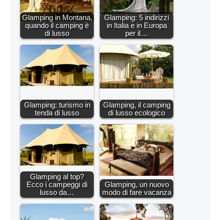
Glamping in Montana,
Glamping: 5 indirizzi
quando il camping è
in Italia e in Europa
di lusso
per il…
Glamping: turismo in
Glamping, il camping
tenda di lusso
di lusso ecologico
Glamping al top?
Ecco i campeggi di
Glamping, un nuovo
lusso da…
modo di fare vacanza