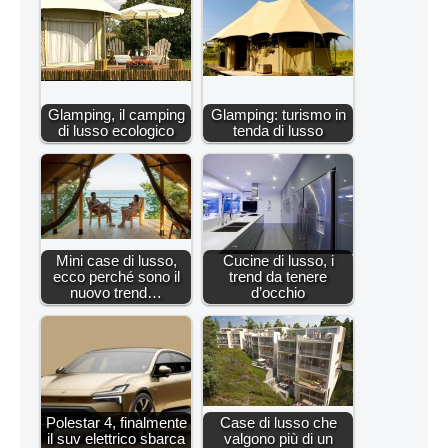
Glamping, il camping
Glamping: turismo in
di lusso ecologico
tenda di lusso
Mini case di lusso,
Cucine di lusso, i
ecco perché sono il
trend da tenere
nuovo trend…
d’occhio
Polestar 4, finalmente
Case di lusso che
il suv elettrico sbarca
valgono più di un