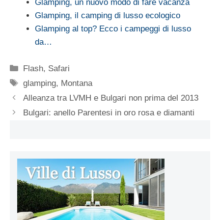
Glamping, un nuovo modo di fare vacanza
Glamping, il camping di lusso ecologico
Glamping al top? Ecco i campeggi di lusso
da…
Categorie
Flash
,
Safari
Tag
glamping
,
Montana
Alleanza tra LVMH e Bulgari non prima del 2013
Bulgari: anello Parentesi in oro rosa e diamanti