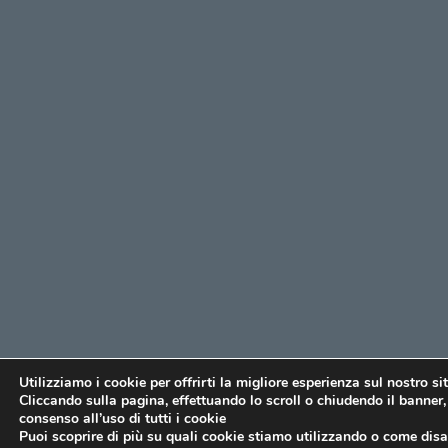
Utilizziamo i cookie per offrirti la migliore esperienza sul nostro si
Cliccando sulla pagina, effettuando lo scroll o chiudendo il banner, 
consenso all’uso di tutti i cookie
Puoi scoprire di più su quali cookie stiamo utilizzando o come disat