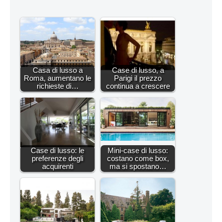
Casa di lusso a
Case di lusso, a
Roma, aumentano le
Parigi il prezzo
richieste di…
continua a crescere
Case di lusso: le
Mini-case di lusso:
preferenze degli
costano come box,
acquirenti
ma si spostano…