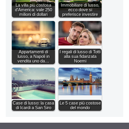
La villa più costosa
Immobiliare di lusso,
d'America: vale 250
ecco dove si
milioni di dollari
preferisce investire
Appartamenti di
I regali di lusso di Totti
lusso, a Napoli in
alla sua fidanzata
vendita uno da…
Noemi
Case di lusso: la casa
Le 5 case più costose
di Icardi a San Siro
del mondo