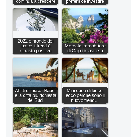
continua a crescere
preferisce investire
2022 e mondo del
lusso: il trend è
Mercato immobiliare
rimasto positivo
di Capri in ascesa
Affitti di lusso, Napoli
Mini case di lusso,
è la città più richiesta
ecco perché sono il
del Sud ‎
nuovo trend…