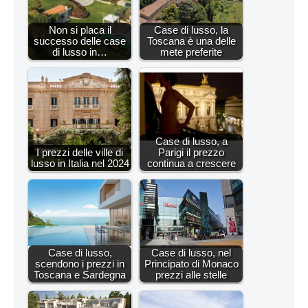
Non si placa il
Case di lusso, la
successo delle case
Toscana è una delle
di lusso in…
mete preferite
Case di lusso, a
I prezzi delle ville di
Parigi il prezzo
lusso in Italia nel 2024
continua a crescere
Case di lusso,
Case di lusso, nel
scendono i prezzi in
Principato di Monaco
Toscana e Sardegna
prezzi alle stelle