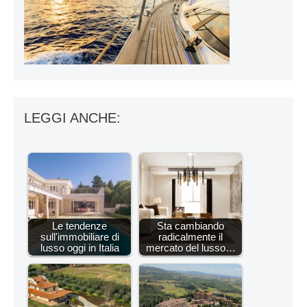
LEGGI ANCHE:
Le tendenze
Sta cambiando
sull'immobiliare di
radicalmente il
lusso oggi in Italia
mercato del lusso…