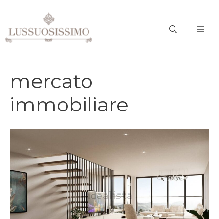
Vai
al
ME
contenuto
mercato
immobiliare