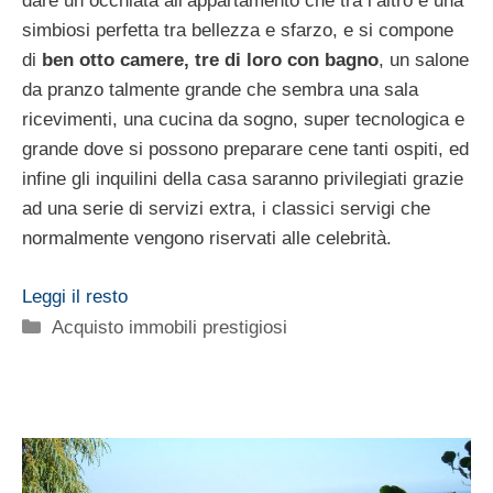
dare un occhiata all’appartamento che tra l’altro è una
simbiosi perfetta tra bellezza e sfarzo, e si compone
di
ben otto camere, tre di loro con bagno
, un salone
da pranzo talmente grande che sembra una sala
ricevimenti, una cucina da sogno, super tecnologica e
grande dove si possono preparare cene tanti ospiti, ed
infine gli inquilini della casa saranno privilegiati grazie
ad una serie di servizi extra, i classici servigi che
normalmente vengono riservati alle celebrità.
Leggi il resto
Categorie
Acquisto immobili prestigiosi