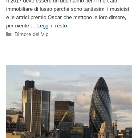
Il 2017 deve essere un buon anno per il mercato
immobiliare di lusso perchè sono tantissimi i musicisti
e le attrici premio Oscar che mettono le loro dimore,
per niente …
Leggi il resto
Categorie
Dimore dei Vip