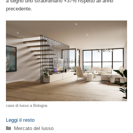
a segno uno straordinario +37% rispetto all’anno
precedente.
case di lusso a Bologna
Leggi il resto
Categorie
Mercato del lusso