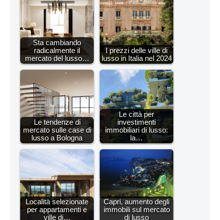
Sta cambiando
radicalmente il
I prezzi delle ville di
mercato del lusso…
lusso in Italia nel 2024
Le città per
Le tendenze di
investimenti
mercato sulle case di
immobiliari di lusso:
lusso a Bologna
la…
Località selezionate
Capri, aumento degli
per appartamenti e
immobili sul mercato
ville di…
di lusso