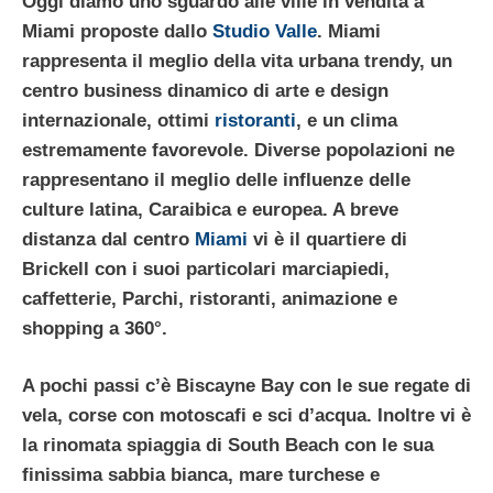
Oggi diamo uno sguardo alle
ville in vendita a
Miami
proposte dallo
Studio Valle
. Miami
rappresenta il meglio della vita urbana trendy, un
centro business dinamico di arte e design
internazionale, ottimi
ristoranti
, e un clima
estremamente favorevole. Diverse popolazioni ne
rappresentano il meglio delle influenze delle
culture latina, Caraibica e europea. A breve
distanza dal centro
Miami
vi è il quartiere di
Brickell con i suoi particolari marciapiedi,
caffetterie, Parchi, ristoranti, animazione e
shopping a 360°
.
A pochi passi c’è
Biscayne Bay
con le sue regate di
vela, corse con motoscafi e sci d’acqua. Inoltre vi è
la rinomata spiaggia di South Beach con le sua
finissima sabbia bianca, mare turchese e