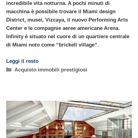
incredibile vita notturna. A pochi minuti di
macchina è possibile trovare il
Miami design
District
, musei, Vizcaya, il nuovo Performing Arts
Center e le compagnie aeree americane Arena.
Infinity
è situato nel cuore di un quartiere centrale
di Miami noto come “brickell village”.
Leggi il resto
Categorie
Acquisto immobili prestigiosi