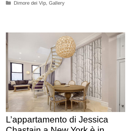
Categorie
Dimore dei Vip
,
Gallery
L’appartamento di Jessica
Chastain a New York è in