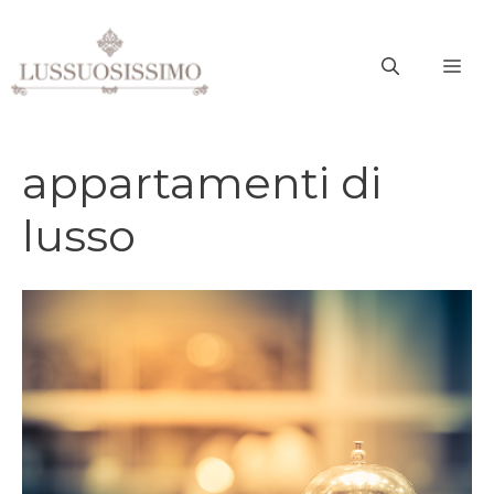
Vai
al
ME
contenuto
appartamenti di
lusso