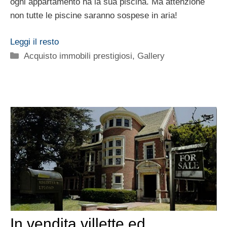
ogni appartamento ha la sua piscina. Ma attenzione
non tutte le piscine saranno sospese in aria!
Leggi il resto
Categorie
Acquisto immobili prestigiosi
,
Gallery
In vendita villette ed